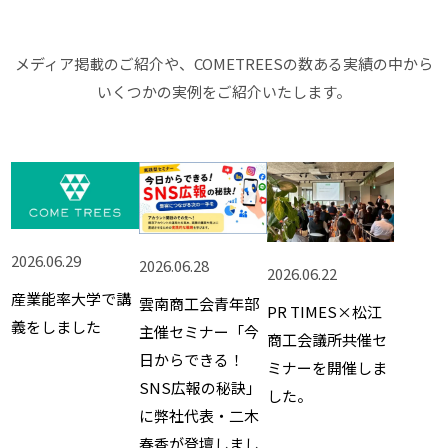
メディア掲載のご紹介や、COMETREESの数ある実績の中から
いくつかの実例をご紹介いたします。
2026.06.29
2026.06.28
2026.06.22
産業能率大学で講
雲南商工会青年部
PR TIMES×松江
義をしました
主催セミナー「今
商工会議所共催セ
日からできる！
ミナーを開催しま
SNS広報の秘訣」
した。
に弊社代表・二木
春香が登壇しまし