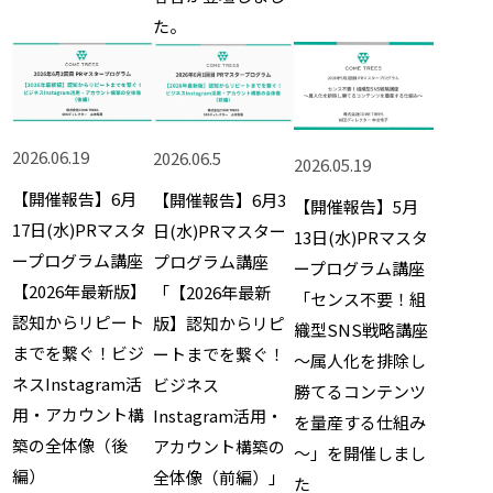
た。
2026.06.19
2026.06.5
2026.05.19
【開催報告】6月
【開催報告】6月3
【開催報告】5月
17日(水)PRマスタ
日(水)PRマスター
13日(水)PRマスタ
ープログラム講座
プログラム講座
ープログラム講座
【2026年最新版】
「【2026年最新
「センス不要！組
認知からリピート
版】認知からリピ
織型SNS戦略講座
までを繋ぐ！ビジ
ートまでを繋ぐ！
～属人化を排除し
ネスInstagram活
ビジネス
勝てるコンテンツ
用・アカウント構
Instagram活用・
を量産する仕組み
築の全体像（後
アカウント構築の
～」を開催しまし
編）
全体像（前編）」
た