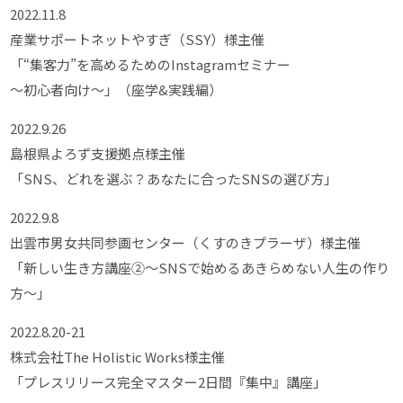
2022.11.8
産業サポートネットやすぎ（SSY）様主催
「“集客力”を高めるためのInstagramセミナー
～初心者向け～」（座学&実践編）
2022.9.26
島根県よろず支援拠点様主催
「SNS、どれを選ぶ？あなたに合ったSNSの選び方」
2022.9.8
出雲市男女共同参画センター（くすのきプラーザ）様主催
「新しい生き方講座②～SNSで始めるあきらめない人生の作り
方～」
2022.8.20-21
株式会社The Holistic Works様主催
「プレスリリース完全マスター2日間『集中』講座」