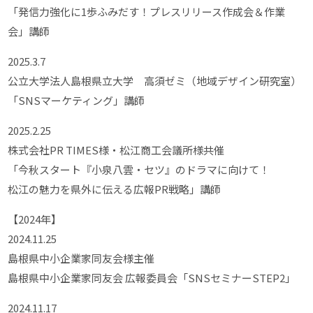
「発信力強化に1歩ふみだす！プレスリリース作成会＆作業
会」講師
2025.3.7
公立大学法人島根県立大学 高須ゼミ（地域デザイン研究室）
「SNSマーケティング」講師
2025.2.25
株式会社PR TIMES様・松江商工会議所様共催
「今秋スタート『小泉八雲・セツ』のドラマに向けて！
松江の魅力を県外に伝える広報PR戦略」講師
【2024年】
2024.11.25
島根県中小企業家同友会様主催
島根県中小企業家同友会 広報委員会「SNSセミナーSTEP2」
2024.11.17