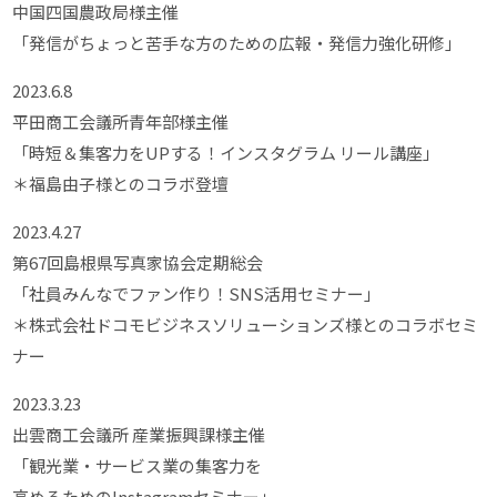
中国四国農政局様主催
「発信がちょっと苦手な方のための広報・発信力強化研修」
2023.6.8
平田商工会議所青年部様主催
「時短＆集客力をUPする！インスタグラム リール講座」
＊福島由子様とのコラボ登壇
2023.4.27
第67回島根県写真家協会定期総会
「社員みんなでファン作り！SNS活用セミナー」
＊株式会社ドコモビジネスソリューションズ様とのコラボセミ
ナー
2023.3.23
出雲商工会議所 産業振興課様主催
「観光業・サービス業の集客力を
高めるためのInstagramセミナー」