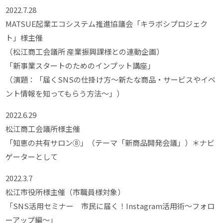
2022.7.28
MATSUE起業エコシステム推進協議会「キラボシプロジェク
ト」様主催
（松江商工会議所 産業振興課様との連動企画）
「新事業スタートのためのインプット講座」
（演題：「届くSNSの仕掛け方～新たな商品・サービスやイベ
ント情報を知ってもらう方法～」）
2022.6.29
松江商工会議所様主催
「知恵の共有サロン⑧」（テーマ「新商品開発会議」）＊ナビ
ゲーターとして
2022.3.7
松江市役所様主催（市職員様対象）
「SNS活用セミナー 市民に届く！Instagram活用術～フォロ
ーアップ編～」