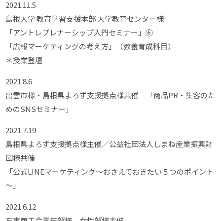
2021.11.5
島根大学 教育学習支援本部 大学教育センター様
「アントレプレナーシップ入門セミナー」⑥
「広報マーケティングの考え方」（教養育成科目）
＊授業登壇
2021.8.6
出雲市様・島根県よろず支援拠点様共催 「商品PR・集客のた
めのSNSセミナー」
2021.7.19
島根県よろず支援拠点様主催／公益社団法人しまね産業振興財
団様共催
「公式LINEマーケティング～おさえておきたい５つのポイント
～」
2021.6.12
石東商工会青年部様、女性部様主催