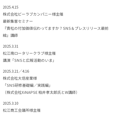
2025.4.15
株式会社ビーラブカンパニー様主催
最新集客セミナー
『貴社の付加価値伝わってますか？SNS＆プレスリリース最前
線』講師
2025.3.31
松江南ロータリークラブ様主催
講演「SNSと広報活動のいま」
2025.3.21／4.16
株式会社大信産業様
「SNS研修基礎編／実践編」
（株式会社XiNAPSE 柏井孝太郎氏とW講師）
2025.3.10
松江商工会議所様主催