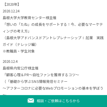
【2020年】
2020.12.24
島根大学大学教育センター様主催
「想いの「たね」の成長をサポートする！今、必要なマーケテ
ィングの考え方」
（島根大学アドバンスドアントレプレナーシップⅠ 起業 実践
ガイド（ナレッジ編）
※教職員・学生対象
2020.12.4
島根県内官公庁様主催
「顧客心理＆PR～自社ファンを獲得するコツ～
（「基礎から学ぶSNS情報発信セミナー
～アフターコロナに必要なWebプロモーションの基本を学ぼう
～
相談・ご依頼はこちらから
の第１部基礎編として」