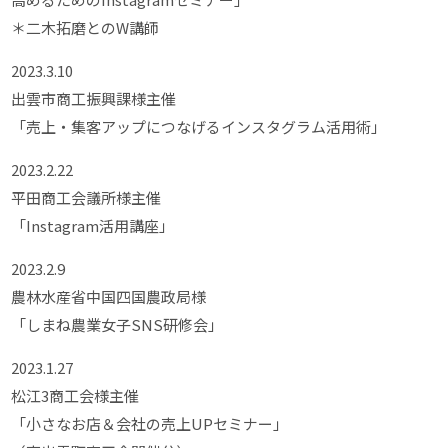
＊二木拓磨とのW講師
2023.3.10
出雲市商工振興課様主催
「売上・集客アップにつなげるインスタグラム活用術」
2023.2.22
平田商工会議所様主催
「Instagram活用講座」
2023.2.9
農林水産省中国四国農政局様
「しまね農業女子SNS研修会」
2023.1.27
松江3商工会様主催
「小さなお店＆会社の売上UPセミナー」