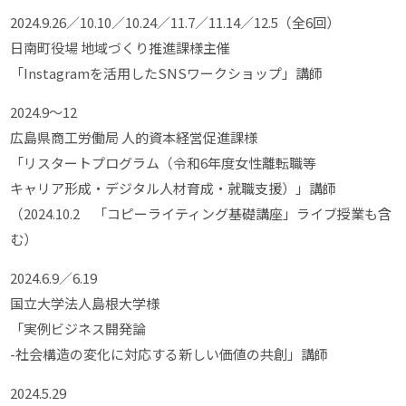
2024.9.26／10.10／10.24／11.7／11.14／12.5（全6回）
日南町役場 地域づくり推進課様主催
「Instagramを活用したSNSワークショップ」講師
2024.9～12
広島県商工労働局 人的資本経営促進課様
「リスタートプログラム（令和6年度女性離転職等
キャリア形成・デジタル人材育成・就職支援）」講師
（2024.10.2 「コピーライティング基礎講座」ライブ授業も含
む）
2024.6.9／6.19
国立大学法人島根大学様
「実例ビジネス開発論
-社会構造の変化に対応する新しい価値の共創」講師
2024.5.29