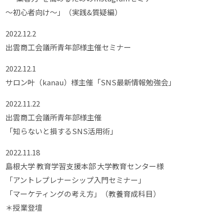
～初心者向け～」（実践&質疑編）
2022.12.2
出雲商工会議所青年部様主催セミナー
2022.12.1
サロン叶（kanau）様主催「SNS最新情報勉強会」
2022.11.22
出雲商工会議所青年部様主催
「知らないと損するSNS活用術」
2022.11.18
島根大学 教育学習支援本部 大学教育センター様
「アントレプレナーシップ入門セミナー」
「マーケティングの考え方」（教養育成科目）
＊授業登壇