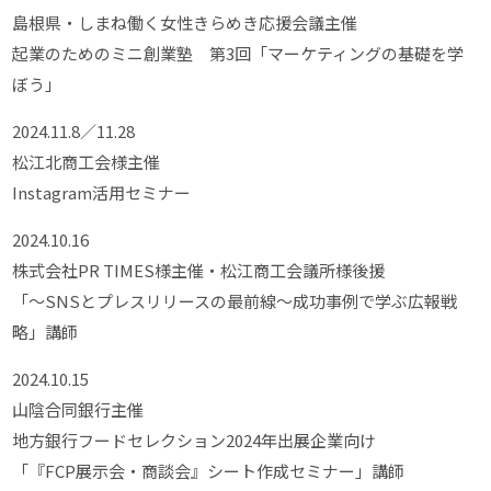
島根県・しまね働く女性きらめき応援会議主催
起業のためのミニ創業塾 第3回「マーケティングの基礎を学
ぼう」
2024.11.8／11.28
松江北商工会様主催
Instagram活用セミナー
2024.10.16
株式会社PR TIMES様主催・松江商工会議所様後援
「～SNSとプレスリリースの最前線～成功事例で学ぶ広報戦
略」講師
2024.10.15
山陰合同銀行主催
地方銀行フードセレクション2024年出展企業向け
「『FCP展示会・商談会』シート作成セミナー」講師