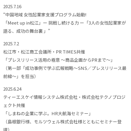
2025.7.16
“中国地域 女性起業家支援プログラム始動!
「Meet up in松江」ー 挑戦し続ける力 ー「3人の女性起業家が
語る、成功の舞台裏 」”
2025.7.2
松江市・松江商工会議所・PR TIMES共催
「プレスリリース活用の極意 ～商品企画からPRまで～」
（第一部「成功事例で学ぶ広報戦略～SNS／プレスリリース最
前線～」を担当）
2025.6.24
ティーエスケイ情報システム株式会社・株式会社テクノプロジ
ェクト共催
「しまねの企業に学ぶ。HR大航海セミナー」
（島根銀行様、モルツウェル株式会社様とともにセミナー登
壇）