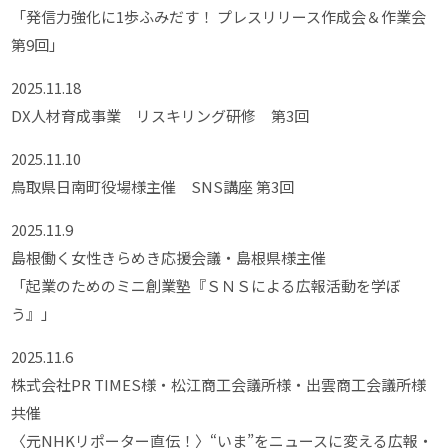
「発信力強化に1歩ふみだす！ プレスリリース作成会＆作業会
第9回」
2025.11.18
DX人材育成事業 リスキリング研修 第3回
2025.11.10
鳥取県日南町役場様主催 SNS講座 第3回
2025.11.9
島根働く女性きらめき応援会議・島根県様主催
「起業のためのミニ創業塾『ＳＮＳによる広報活動を学ぼ
う』」
2025.11.6
株式会社PR TIMES様・松江商工会議所様・出雲商工会議所様
共催
〈元NHKリポーター直伝！〉“いま”をニュースに変える広報・