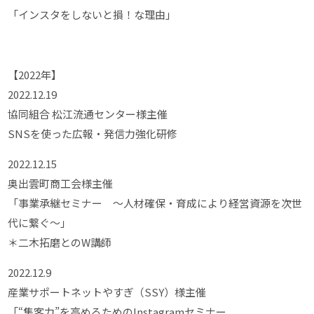
「インスタをしないと損！な理由」
【2022年】
2022.12.19
協同組合 松江流通センター様主催
SNSを使った広報・発信力強化研修
2022.12.15
奥出雲町商工会様主催
「事業承継セミナー ～人材確保・育成により経営資源を次世
代に繋ぐ～」
＊二木拓磨とのW講師
2022.12.9
産業サポートネットやすぎ（SSY）様主催
「“集客力”を高めるためのInstagramセミナー