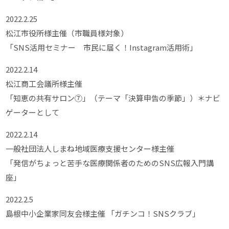
2022.2.25
松江市役所様主催（市職員様対象）
「SNS活用セミナー 市民に届く！Instagram活用術」
2022.2.14
松江商工会議所様主催
「知恵の共有サロン⑦」（テーマ「決算申告の季節」）＊ナビ
ゲーターとして
2022.2.14
一般社団法人しまね地域医療支援センター様主催
「発信がちょっと苦手な医療関係者のためのSNS広報入門講
座」
2022.2.5
島根中小企業家同友会様主催 「ガチンコ！SNSクラブ」