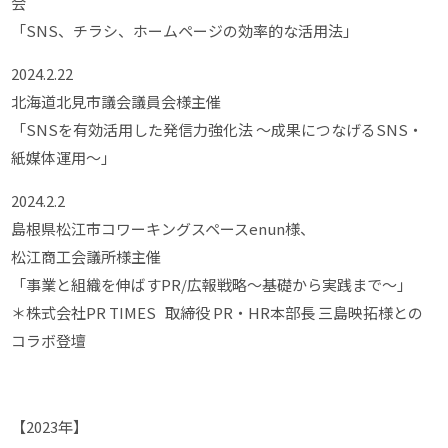
会
「SNS、チラシ、ホームページの効率的な活用法」
2024.2.22
北海道北見市議会議員会様主催
「SNSを有効活用した発信力強化法 ～成果につなげるSNS・
紙媒体運用～」
2024.2.2
島根県松江市コワーキングスペースenun様、
松江商工会議所様主催
「事業と組織を伸ばすPR/広報戦略～基礎から実践まで～」
＊株式会社PR TIMES 取締役 PR・HR本部長 三島映拓様との
コラボ登壇
【2023年】