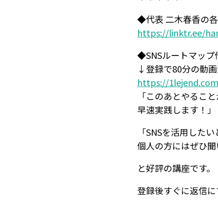
◆代表 二木春香の各
https://linktr.ee/h
◆SNSルートマッ
↓登録で80分の動
https://1lejend.c
「このあとやること
早速実践します！」
「SNSを活用した
個人の方にはぜひ聞
と好評の講座です。
登録後すぐに返信に