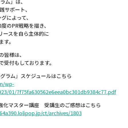
グラム」は、
実践サポート、
ングによって、
60度のPR戦略を描き、
リリースを自ら主体的に
ます。
の皆様は、
で受付もしております。
ログラム」スケジュールはこちら
om/wp-
023/01/7f75fa630562e6eea0bc301db9384c77.pdf
力強化マスター講座 受講生のご感想はこちら
4a390.lolipop.jp/ct/archives/1803