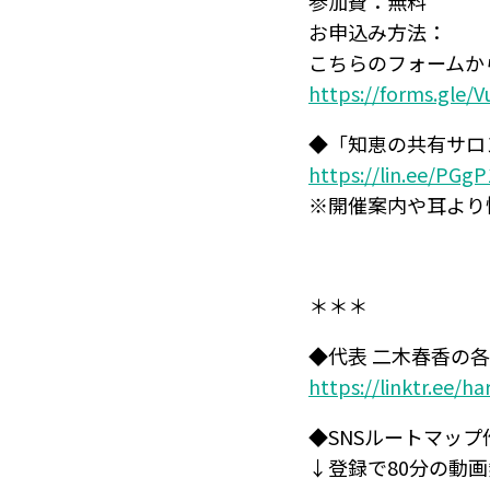
参加費：無料
お申込み方法：
こちらのフォームか
https://forms.gle
◆「知恵の共有サロン
https://lin.ee/PG
※開催案内や耳より
＊＊＊
◆代表 二木春香の各
https://linktr.ee/h
◆SNSルートマッ
↓登録で80分の動