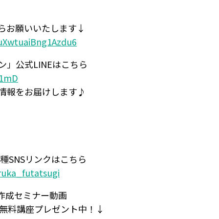
らお願いいたします↓
/VuXwtuaiBng1Azdu6
」公式LINEはこちら
gP1mD
情報をお届けします♪
種SNSリンクはこちら
aruka_futatsugi
プ作成セミナー動画
画無料講座プレゼント中！↓