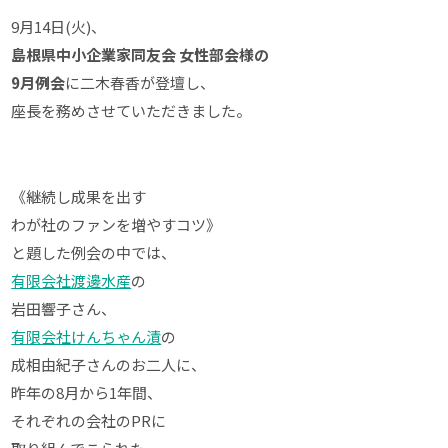
9月14日(火)、
島根県中小企業家同友会 女性部会様の
9月例会
に二木春香が登壇し、
座長を務めさせていただきました。
《継続し成果を出す
わが社のファンを増やすコツ》
と題した例会の中では、
有限会社渡邊水産
の
岩田響子さん、
有限会社けんちゃん漬
の
成相由紀子さんのお二人に、
昨年の8月から1年間、
それぞれの会社のPRに